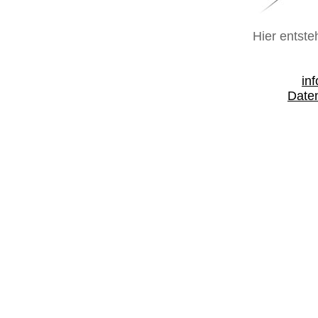
Hier entste
in
Date